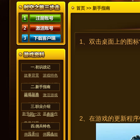
首页 >> 新手指南
1、双击桌面上的图标
一.初识战记
故事背景
游戏特色
游戏配置
游戏地图
二.新手指南
游戏副本
账号注册
激活游戏
下载安装
进入游戏
三.职业介绍
新手第一次
基本操作
斗士
剑士
2、在游戏的更新程
常见问题
矛兵
法师
四.佣兵特色
弓手
猎人
佣兵介绍
佣兵技能