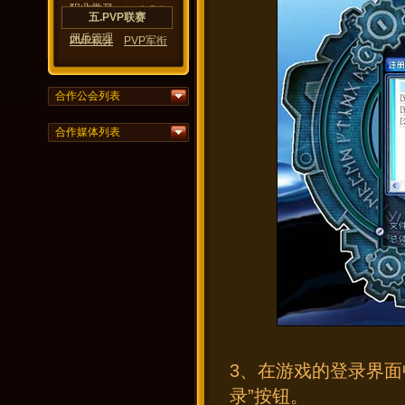
职业学习
佣兵合成
佣兵强化
五.PVP联赛
佣兵管理
PVP积分
PVP军衔
PVP规则
合作公会列表
合作媒体列表
3、在游戏的登录界面
录”按钮。