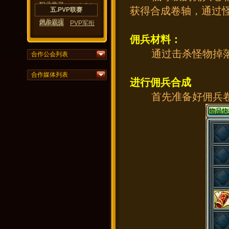
职业学习
佣兵合成
佣兵强化
获得合成卷轴，通过怪
五.PVP联赛
佣兵管理
PVP积分
PVP军衔
佣兵材料：
PVP规则
通过击杀怪物掉落，
合作公会列表
合作媒体列表
进行佣兵合成
首先准备好佣兵卷