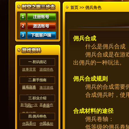
首页 >> 佣兵角色
佣兵合成
什么是佣兵合成
佣兵合成是在游戏中
出佣兵的一种玩法。
一.初识战记
故事背景
游戏特色
佣兵合成规则
游戏配置
游戏地图
二.新手指南
佣兵的合成需要佣
游戏副本
账号注册
激活游戏
合成佣兵时，使用材
下载安装
进入游戏
三.职业介绍
新手第一次
基本操作
斗士
剑士
合成材料的途径
常见问题
矛兵
法师
四.佣兵特色
佣兵卷轴：
弓手
猎人
佣兵介绍
佣兵技能
低等级的佣兵卷轴获